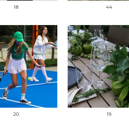
18
44
20
19