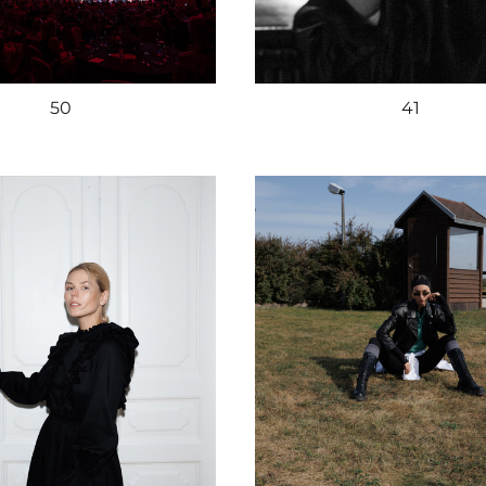
50
41