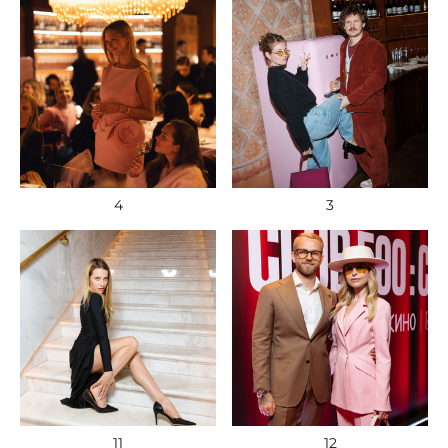
4
3
11
12